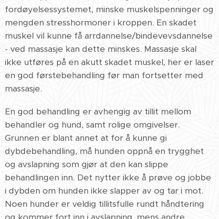
fordøyelsessystemet, minske muskelspenninger og
mengden stresshormoner i kroppen. En skadet
muskel vil kunne få arrdannelse/bindevevsdannelse
- ved massasje kan dette minskes. Massasje skal
ikke utføres på en akutt skadet muskel, her er laser
en god førstebehandling før man fortsetter med
massasje.
En god behandling er avhengig av tillit mellom
behandler og hund, samt rolige omgivelser.
Grunnen er blant annet at for å kunne gi
dybdebehandling, må hunden oppnå en trygghet
og avslapning som gjør at den kan slippe
behandlingen inn. Det nytter ikke å prøve og jobbe
i dybden om hunden ikke slapper av og tar i mot.
Noen hunder er veldig tillitsfulle rundt håndtering
og kommer fort inn i avslapning, mens andre