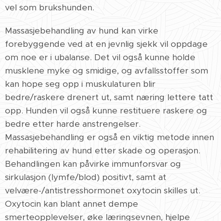
vel som brukshunden.
Massasjebehandling av hund kan virke
forebyggende ved at en jevnlig sjekk vil oppdage
om noe er i ubalanse. Det vil også kunne holde
musklene myke og smidige, og avfallsstoffer som
kan hope seg opp i muskulaturen blir
bedre/raskere drenert ut, samt næring lettere tatt
opp. Hunden vil også kunne restituere raskere og
bedre etter harde anstrengelser.
Massasjebehandling er også en viktig metode innen
rehabilitering av hund etter skade og operasjon.
Behandlingen kan påvirke immunforsvar og
sirkulasjon (lymfe/blod) positivt, samt at
velvære-/antistresshormonet oxytocin skilles ut.
Oxytocin kan blant annet dempe
smerteopplevelser, øke læringsevnen, hjelpe